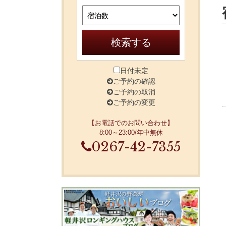
館内・施設案内
検索する
エステ＆スパ
日付未定
ご予約の確認
ご予約の取消
ご予約の変更
アクセス
【お電話でのお問い合わせ】
8:00～23:00/年中無休
0267-42-7355
軽井沢観光情報／おすすめスポット
よくあるご質問