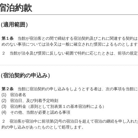
宿泊約款
（適用範囲）
第１条
当館が宿泊客との間で締結する宿泊契約及びこれに関連する契約は
めのない事項については法令又は一般に確立された慣習によるものとします
２ 当館が法令及び慣習に反しない範囲で特約に応じたときは、前項の規定
（宿泊契約の申込み）
第２条
当館に宿泊契約の申し込みをしようとする者は、次の事項を当館に
(1) 宿泊者名
(2) 宿泊日、及び到着予定時刻
(3) 宿泊料金（原則として別表第１の基本宿泊料による）
(4) その他、当館が必要と認める事項
２ 宿泊客が宿泊中に前項第(2)号の宿泊日を超えて宿泊の継続を申し入れ
約の申し込みがあったものとして処理します。