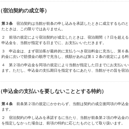
（宿泊契約の成立等）
第３条
宿泊契約は当館が前条の申し込みを承諾したときに成立するものと
たときは、この限りではありません。
２ 前項の規定により宿泊契約が成立したときは、宿泊期間（７日を超える
申込金を、当館が指定する日までに、お支払いいただきます。
３ 申込金は、まず宿泊客が最終的に支払うべき宿泊料金に充当し、第６条
約金に次いで賠償金の順序で充当し、残額があれば第１２条の規定による料
４ 第２項の申込金を同項の規定により当館が指定した日までにお支払いい
ます。ただし、申込金の支払期日を指定するにあたり、当館がその旨を宿泊
（申込金の支払いを要しないこととする特約）
第４条
前条第２項の規定にかかわらず、当館は契約の成立後同項の申込金
ます。
２ 宿泊契約の申し込みを承諾するに当たり、当館が前条第２項の申込金の
を指定しなかった場合は、前項の特約に応じたものとして取り扱います。