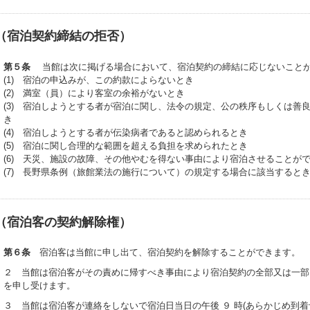
（宿泊契約締結の拒否）
第５条
当館は次に掲げる場合において、宿泊契約の締結に応じないこと
宿泊プラン一覧
(1) 宿泊の申込みが、この約款によらないとき
(2) 満室（員）により客室の余裕がないとき
(3) 宿泊しようとする者が宿泊に関し、法令の規定、公の秩序もしくは善
き
宿泊プラン・予約
(4) 宿泊しようとする者が伝染病者であると認められるとき
(5) 宿泊に関し合理的な範囲を超える負担を求められたとき
予約確認
予約変更
予約のキャンセル
マイページ
(6) 天災、施設の故障、その他やむを得ない事由により宿泊させることが
(7) 長野県条例（旅館業法の施行について）の規定する場合に該当すると
（宿泊客の契約解除権）
【お電話でのお問い合わせ】8:00～23:00/年中無休
第６条
宿泊客は当館に申し出て、宿泊契約を解除することができます。
0267-42-7355
２ 当館は宿泊客がその責めに帰すべき事由により宿泊契約の全部又は一部
を申し受けます。
３ 当館は宿泊客が連絡をしないで宿泊日当日の午後 ９ 時(あらかじめ到着