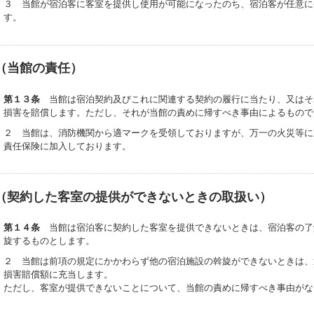
３ 当館が宿泊客に客室を提供し使用が可能になったのち、宿泊客が任意に
す。
（当館の責任）
第１３条
当館は宿泊契約及びこれに関連する契約の履行に当たり、又はそ
損害を賠償します。ただし、それが当館の責めに帰すべき事由によるもので
２ 当館は、消防機関から適マークを受領しておりますが、万一の火災等に
責任保険に加入しております。
（契約した客室の提供ができないときの取扱い）
第１４条
当館は宿泊客に契約した客室を提供できないときは、宿泊客の了
旋するものとします。
２ 当館は前項の規定にかかわらず他の宿泊施設の斡旋ができないときは、
損害賠償額に充当します。
ただし、客室が提供できないことについて、当館の責めに帰すべき事由がな