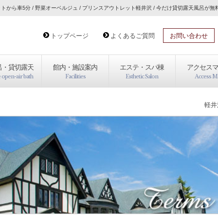
から車5分 / 野菜オーベルジュ / プリンスアウトレット軽井沢 / 今だけ貸切露天風呂が無
トップページ
よくあるご質問
お問い合わせ
呂・貸切露天
館内・施設案内
エステ・スパ棟
アクセス
e open-air bath
Facilities
Esthetic Salon
Access M
軽井