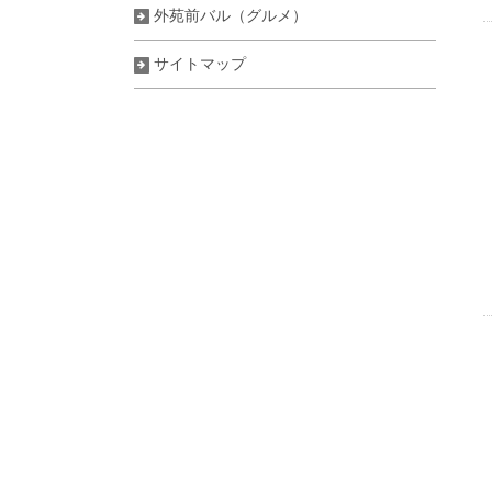
外苑前バル（グルメ）
外苑前バル（グルメ）
サイトマップ
野菜がおいしい
レストラン 予約