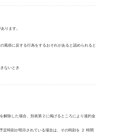
があります。
良の風俗に反する行為をするおそれがあると認められると
できないとき
き
ワイン酒場。 予約
を解除した場合、別表第２に掲げるところにより違約金
予定時刻が明示されている場合は、その時刻を ２ 時間