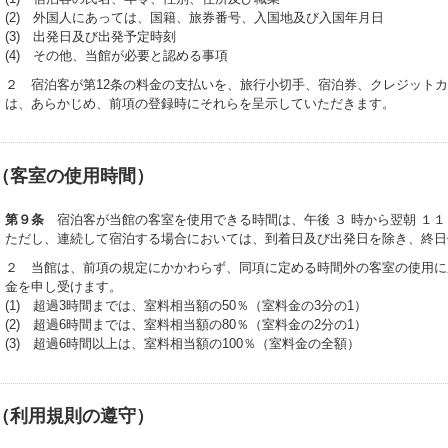
(2) 外国人にあっては、国籍、旅券番号、入国地及び入国年月日
(3) 出発日及び出発予定時刻
(4) その他、当館が必要と認める事項
２ 宿泊客が第12条の料金の支払いを、旅行小切手、宿泊券、クレジット
は、あらかじめ、前項の登録時にそれらを呈示していただきます。
（客室の使用時間）
第９条
宿泊客が当館の客室を使用できる時間は、午後 ３ 時から翌朝 １１
ただし、連続して宿泊する場合においては、到着日及び出発日を除き、終日
２ 当館は、前項の規定にかかわらず、同項に定める時間外の客室の使用に
金を申し受けます。
(1) 超過3時間までは、室料相当額の50％（室料金の3分の1）
(2) 超過6時間までは、室料相当額の80％（室料金の2分の1）
(3) 超過6時間以上は、室料相当額の100％（室料金の全額）
（利用規則の遵守）