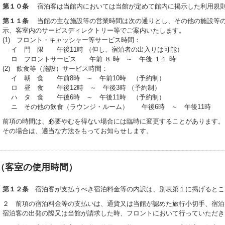
第１０条
宿泊客は当館内においては当館が定めて館内に掲示した利用規則
第１１条
当館の主な施設等の営業時間は次の通りとし、その他の施設等の
示、客室内のサービスディレクトリー等でご案内いたします。
(1) フロント・キャッシャー等サービス時間：
イ 門 限 午後11時 （但し、宿泊者の出入りは可能）
ロ フロントサービス 午前 ８ 時 ～ 午後 １１ 時
(2) 飲食等（施設）サービス時間：
イ 朝 食 午前8時 ～ 午前10時 （予約制）
ロ 昼 食 午後12時 ～ 午後3時 （予約制）
ハ タ 食 午後6時 ～ 午後11時 （予約制）
ニ その他の飲食（ラウンジ・ルーム） 午後6時 ～ 午後11時
前項の時間は、必要やむを得ない場合には臨時に変更することがあります。
その場合は、適当な方法をもってお知らせします。
（客室の使用時間）
第１２条
宿泊客が支払うべき宿泊料金等の内訳は、別表第１に掲げるとこ
２ 前項の宿泊料金等の支払いは、通貨又は当館が認めた旅行小切手、宿泊
宿泊客の出発の際又は当館が請求した時、フロントにおいて行っていただき