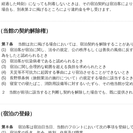
経過した時刻）になっても到着しないときは、その宿泊契約は宿泊客により
閉じる
場合も、別表第２に掲げるところにより違約金を申し受けます。
（当館の契約解除権）
第７条
当館は次に掲げる場合においては、宿泊契約を解除することがあ
(1) 宿泊客が宿泊に関し、法令の規定、公の秩序もしくは善良の風俗に反
為をしたと認められるとき
(2) 宿泊客が伝染病者であると認められるとき
(3) 宿泊に関し合理的な範囲を超える負担を求められたとき
(4) 天災等不可抗力に起因する事由により宿泊させることができないとき
(5) 長野県条例（旅館業法の施行について）の規定する場合に該当すると
(6) 寝室での寝たばこ、消防用設備等に対するいたずら、その他当館が定
２ 当館が前項に該当すると判断し契約を解除した場合でも、既に提供され
（宿泊の登録）
第８条
宿泊客は宿泊日当日、当館のフロントにおいて次の事項を登録して
(1) 宿泊客の氏名、年令、性別、住所及び職業